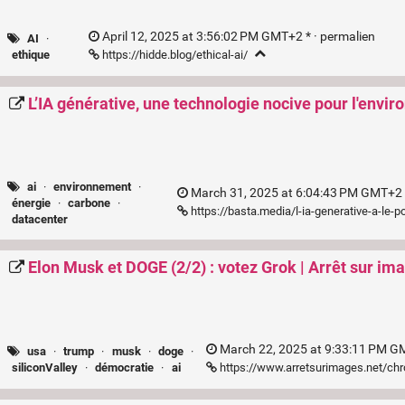
April 12, 2025 at 3:56:02 PM GMT+2 * ·
permalien
AI
·
https://hidde.blog/ethical-ai/
ethique
L’IA générative, une technologie nocive pour l'envi
ai
·
environnement
·
March 31, 2025 at 6:04:43 PM GMT+2 
énergie
·
carbone
·
https://basta.media/l-ia-generative-a-le-
datacenter
Elon Musk et DOGE (2/2) : votez Grok | Arrêt sur im
March 22, 2025 at 9:33:11 PM G
usa
·
trump
·
musk
·
doge
·
https://www.arretsurimages.net/chr
siliconValley
·
démocratie
·
ai