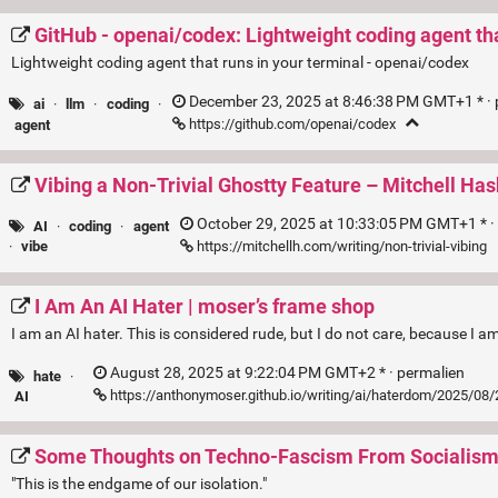
GitHub - openai/codex: Lightweight coding agent tha
Lightweight coding agent that runs in your terminal - openai/codex
December 23, 2025 at 8:46:38 PM GMT+1 * ·
ai
·
llm
·
coding
·
https://github.com/openai/codex
agent
Vibing a Non-Trivial Ghostty Feature – Mitchell Ha
October 29, 2025 at 10:33:05 PM GMT+1 * ·
AI
·
coding
·
agent
https://mitchellh.com/writing/non-trivial-vibing
·
vibe
I Am An AI Hater | moser’s frame shop
I am an AI hater. This is considered rude, but I do not care, because I am
August 28, 2025 at 9:22:04 PM GMT+2 * ·
permalien
hate
·
https://anthonymoser.github.io/writing/ai/haterdom/2025/08/
AI
Some Thoughts on Techno-Fascism From Socialism
"This is the endgame of our isolation."