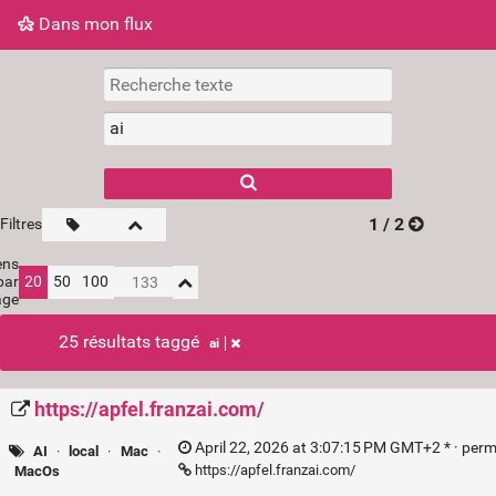
Dans mon flux
Dans mon flux
Nuage de tags
Mur d'images
1 / 2
Filtres
ens
par
20
50
100
age
25 résultats taggé
ai
https://apfel.franzai.com/
April 22, 2026 at 3:07:15 PM GMT+2 * ·
perm
AI
·
local
·
Mac
·
https://apfel.franzai.com/
MacOs