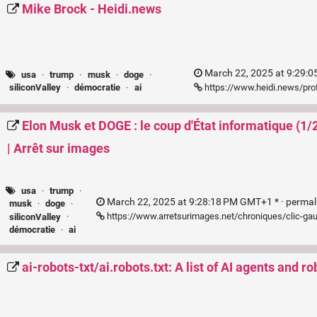
Mike Brock - Heidi.news
March 22, 2025 at 9:29:
usa
·
trump
·
musk
·
doge
·
https://www.heidi.news/pro
siliconValley
·
démocratie
·
ai
Elon Musk et DOGE : le coup d'État informatique (1/2
| Arrêt sur images
usa
·
trump
·
March 22, 2025 at 9:28:18 PM GMT+1 * ·
permal
musk
·
doge
·
https://www.arretsurimages.net/chroniques/clic-ga
siliconValley
·
démocratie
·
ai
ai-robots-txt/ai.robots.txt: A list of AI agents and ro