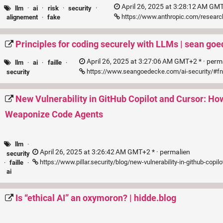
April 26, 2025 at 3:28:12 AM GMT
llm
·
ai
·
risk
·
security
·
https://www.anthropic.com/researc
alignement
·
fake
Principles for coding securely with LLMs | sean go
April 26, 2025 at 3:27:06 AM GMT+2 * ·
perm
llm
·
ai
·
faille
·
https://www.seangoedecke.com/ai-security/#fn
security
New Vulnerability in GitHub Copilot and Cursor: H
Weaponize Code Agents
llm
·
April 26, 2025 at 3:26:42 AM GMT+2 * ·
permalien
security
https://www.pillar.security/blog/new-vulnerability-in-github-co
·
faille
·
ai
Is “ethical AI” an oxymoron? | hidde.blog