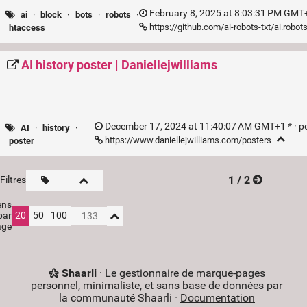
February 8, 2025 at 8:03:31 PM GMT+
ai
·
block
·
bots
·
robots
·
https://github.com/ai-robots-txt/ai.robots
htaccess
AI history poster | Daniellejwilliams
December 17, 2024 at 11:40:07 AM GMT+1 * ·
p
AI
·
history
·
https://www.daniellejwilliams.com/posters
poster
1 / 2
Filtres
ens
par
20
50
100
age
Shaarli
· Le gestionnaire de marque-pages
personnel, minimaliste, et sans base de données par
la communauté Shaarli ·
Documentation