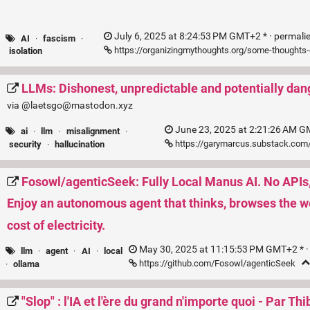
July 6, 2025 at 8:24:53 PM GMT+2 * ·
permali
AI
·
fascism
·
https://organizingmythoughts.org/some-thoughts
isolation
LLMs: Dishonest, unpredictable and potentially dan
via @laetsgo@mastodon.xyz
June 23, 2025 at 2:21:26 AM G
ai
·
llm
·
misalignment
·
https://garymarcus.substack.com/
security
·
hallucination
Fosowl/agenticSeek: Fully Local Manus AI. No APIs,
Enjoy an autonomous agent that thinks, browses the we
cost of electricity.
May 30, 2025 at 11:15:53 PM GMT+2 * 
llm
·
agent
·
AI
·
local
https://github.com/Fosowl/agenticSeek
·
ollama
"Slop" : l'IA et l'ère du grand n'importe quoi - Par Th