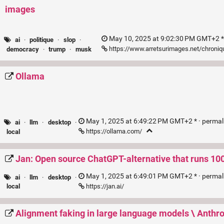
images
May 10, 2025 at 9:02:30 PM GMT+2 *
ai
·
politique
·
slop
·
https://www.arretsurimages.net/chroniqu
democracy
·
trump
·
musk
Ollama
May 1, 2025 at 6:49:22 PM GMT+2 * ·
permal
ai
·
llm
·
desktop
·
https://ollama.com/
local
Jan: Open source ChatGPT-alternative that runs 100
May 1, 2025 at 6:49:01 PM GMT+2 * ·
permal
ai
·
llm
·
desktop
·
https://jan.ai/
local
Alignment faking in large language models \ Anthro