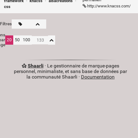
framework
·
knacss
·
alsacreations
·
http://www.knacss.com/
css
Filtres
ens
par
20
50
100
age
Shaarli
· Le gestionnaire de marque-pages
personnel, minimaliste, et sans base de données par
la communauté Shaarli ·
Documentation