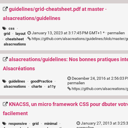
guidelines/grid-cheatsheet.pdf at master ·
alsacreations/guidelines
css
·
January 13, 2023 at 3:17:45 PM GMT+1 * ·
permalien
grid
·
layout
https://github.com/alsacreations/guidelines/blob/master/g
·
cheatsheet
·
alsacreations
alsacreations/guidelines: Nos bonnes pratiques int
Alsacréations
December 24, 2016 at 2:56:03 
guidelines
·
goodPractice
·
permalien
alsacreations
·
charte
·
a11y
https://github.com/alsacreations/
KNACSS, un micro framework CSS pour dbuter votr
facilement
January 27, 2013 at 3:25:
responsive
·
grid
·
minimal
·
permalien