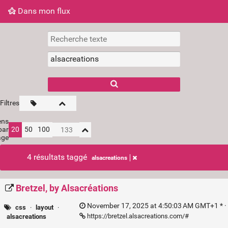
Dans mon flux
Dans mon flux
Nuage de tags
Mur d'images
Filtres
ens
par
20
50
100
age
4 résultats taggé
alsacreations
Bretzel, by Alsacréations
November 17, 2025 at 4:50:03 AM GMT+1 * ·
css
·
layout
·
https://bretzel.alsacreations.com/#
alsacreations