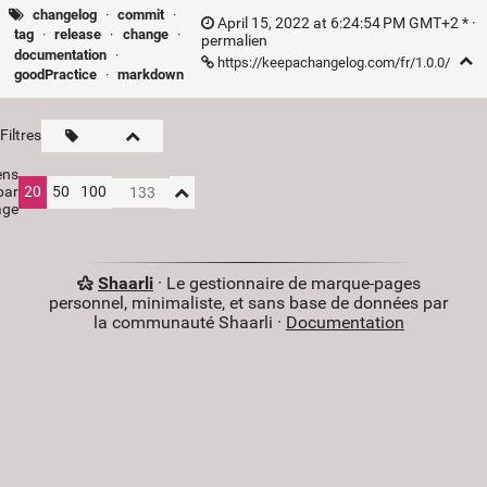
changelog
·
commit
·
April 15, 2022 at 6:24:54 PM GMT+2 * ·
tag
·
release
·
change
·
permalien
documentation
·
https://keepachangelog.com/fr/1.0.0/
goodPractice
·
markdown
Filtres
ens
par
20
50
100
age
Shaarli
· Le gestionnaire de marque-pages
personnel, minimaliste, et sans base de données par
la communauté Shaarli ·
Documentation