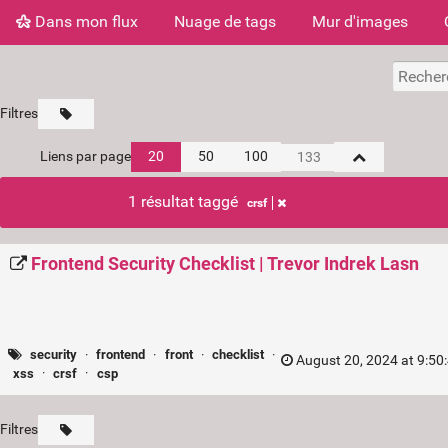
Dans mon flux
Nuage de tags
Mur d'images
Filtres
Liens par page
20
50
100
1 résultat taggé
crsf
Frontend Security Checklist | Trevor Indrek Lasn
security
·
frontend
·
front
·
checklist
·
August 20, 2024 at 9:50
xss
·
crsf
·
csp
Filtres