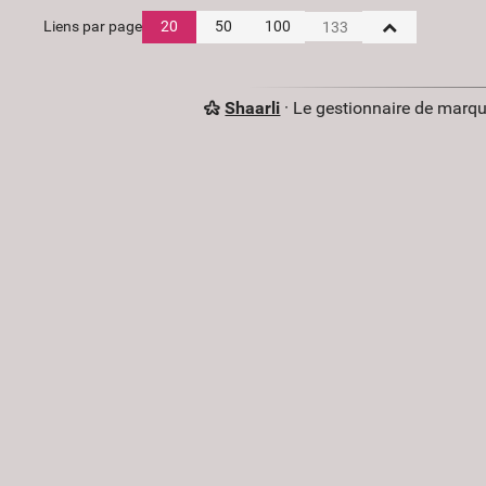
Liens par page
20
50
100
Shaarli
· Le gestionnaire de marq