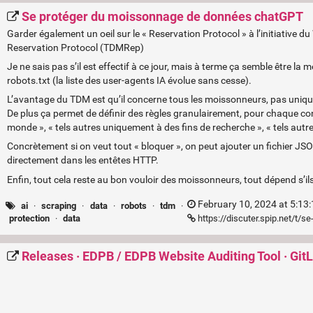
Se protéger du moissonnage de données chatGPT
Garder également un oeil sur le « Reservation Protocol » à l’initiative 
Reservation Protocol (TDMRep)
Je ne sais pas s’il est effectif à ce jour, mais à terme ça semble être la 
robots.txt (la liste des user-agents IA évolue sans cesse).
L’avantage du TDM est qu’il concerne tous les moissonneurs, pas uniqu
De plus ça permet de définir des règles granulairement, pour chaque con
monde », « tels autres uniquement à des fins de recherche », « tels aut
Concrètement si on veut tout « bloquer », on peut ajouter un fichier J
directement dans les entêtes HTTP.
Enfin, tout cela reste au bon vouloir des moissonneurs, tout dépend s’ils
February 10, 2024 at 5:13
ai
·
scraping
·
data
·
robots
·
tdm
·
https://discuter.spip.net/t
protection
·
data
Releases · EDPB / EDPB Website Auditing Tool · Git