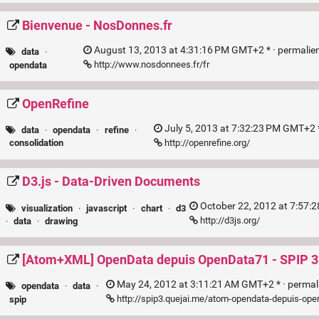
Bienvenue - NosDonnes.fr
August 13, 2013 at 4:31:16 PM GMT+2 * ·
permalie
data
·
http://www.nosdonnees.fr/fr
opendata
OpenRefine
July 5, 2013 at 7:32:23 PM GMT+2 
data
·
opendata
·
refine
·
http://openrefine.org/
consolidation
D3.js - Data-Driven Documents
October 22, 2012 at 7:57:
visualization
·
javascript
·
chart
·
d3
http://d3js.org/
·
data
·
drawing
[Atom+XML] OpenData depuis OpenData71 - SPIP 
May 24, 2012 at 3:11:21 AM GMT+2 * ·
permal
opendata
·
data
·
http://spip3.quejai.me/atom-opendata-depuis-op
spip