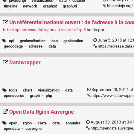
javascript
·
visualization
·
data
·
dataset
·
http://visjs.org/
timeline
·
network
·
graph2d
·
graph3d
Un référentiel national ouvert : de l'adresse à la 
http://api-adresse.data.gouv.fr/search/?q=8
bd du port
June 5, 2015 at 12
api
·
geolocalisation
·
ban
·
geolocation
·
https://adresse.data.
geocodage
·
adresse
·
data
Datawrapper
September 28, 2014 at
tools
·
chart
·
visualization
·
data
·
https://www.datawrappe
opensource
·
graph
·
php
Open Data Rgion Auvergne
August 30, 2013 at 3:4
open
·
rgion
·
carte
·
data
·
annuaire
·
http://opendata.auvergne.
opendata
·
auvergne