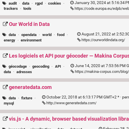
January 30, 2024 at 5:16:34 
audit
·
data
·
rgpd
·
cookies
·
https://code.europa.eu/edpb/webs
trackers
·
tools
Our World in Data
August 21, 2022 at 2:52:3
data
·
opendata
·
world
·
food
·
https://ourworldindata.org/
energy
·
environment
Les logiciels et API pour géocoder — Makina Corpu
June 14, 2020 at 7:53:56 PM 
géocodage
·
geocoding
·
API
·
https://makina-corpus.com/blog/m
data
·
adresses
generatedata.com
October 22, 2018 at 6:13:17 PM GMT+2 * ·
per
data
·
fixture
·
http://www.generatedata.com/
mysql
vis.js - A dynamic, browser based visualization libra
February 28, 