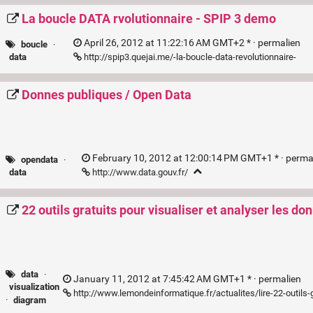
La boucle DATA rvolutionnaire - SPIP 3 demo
April 26, 2012 at 11:22:16 AM GMT+2 * ·
permalien
boucle
·
http://spip3.quejai.me/-la-boucle-data-revolutionnaire-
data
Donnes publiques / Open Data
February 10, 2012 at 12:00:14 PM GMT+1 * ·
perma
opendata
·
http://www.data.gouv.fr/
data
22 outils gratuits pour visualiser et analyser les do
data
·
January 11, 2012 at 7:45:42 AM GMT+1 * ·
permalien
visualization
http://www.lemondeinformatique.fr/actualites/lire-22-outils
·
diagram