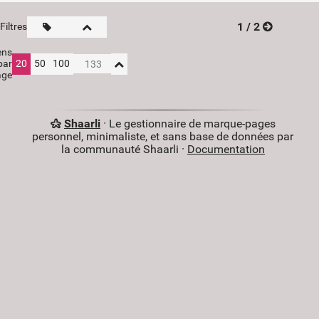
1 / 2
Filtres
ens
par
20
50
100
age
Shaarli
· Le gestionnaire de marque-pages
personnel, minimaliste, et sans base de données par
la communauté Shaarli ·
Documentation