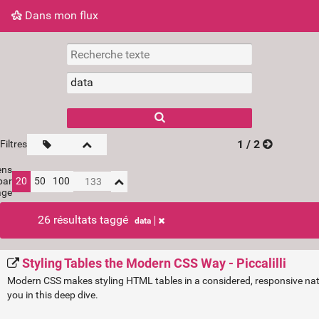
Dans mon flux
Dans mon flux
Nuage de tags
Mur d'images
1 / 2
Filtres
ens
par
20
50
100
age
26 résultats taggé
data
Styling Tables the Modern CSS Way - Piccalilli
Modern CSS makes styling HTML tables in a considered, responsive natur
you in this deep dive.