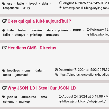
August 4, 2025 at 4:24:50 PM
css
·
table
·
layout
·
data
·
https://piccalil.li/blog/styling-t
responsive
·
a11y
C’est qui qui a fuité aujourd’hui ?
February 12
fuite
·
leaks
·
données
·
data
·
privées
·
RGPD
·
https://bonjou
faille
·
attaque
·
phishing
·
arnaques
Headless CMS | Directus
December 7, 2024 at 5:02:06 PM 
headless
·
cms
·
data
·
https://directus.io/solutions/headl
static
·
jamstack
Why JSON-LD | Steal Our JSON-LD
August 24, 2024 at 5:49:08 PM
json-ld
·
structured
·
data
·
https://jsonld.com/why-json-ld/
schema
·
markup