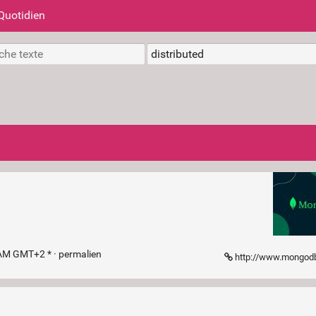
Quotidien
 AM GMT+2 * ·
permalien
http://www.mongod