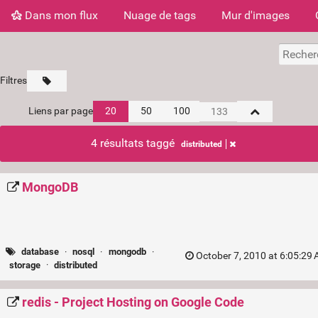
Dans mon flux
Nuage de tags
Mur d'images
Filtres
Liens par page
20
50
100
4 résultats taggé
distributed
MongoDB
database
·
nosql
·
mongodb
·
October 7, 2010 at 6:05:29
storage
·
distributed
redis - Project Hosting on Google Code