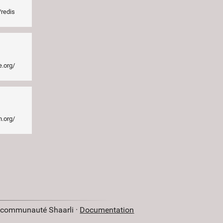
/redis
e.org/
n.org/
a communauté Shaarli ·
Documentation