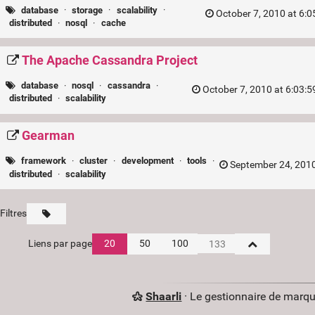
database
·
storage
·
scalability
·
October 7, 2010 at 6:
distributed
·
nosql
·
cache
The Apache Cassandra Project
database
·
nosql
·
cassandra
·
October 7, 2010 at 6:03:
distributed
·
scalability
Gearman
framework
·
cluster
·
development
·
tools
·
September 24, 2010
distributed
·
scalability
Filtres
Liens par page
20
50
100
Shaarli
· Le gestionnaire de marq