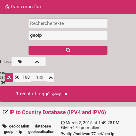
Dans mon flux
Dans mon flux
Nuage de tags
Mur d'images
Filtres
ens
par
20
50
100
age
1 résultat taggé
geoip
IP to Country Database (IPV4 and IPV6)
March 2, 2015 at 1:49:28 PM
geolocation
·
database
·
GMT+1 * ·
permalien
geoip
·
ip
·
geolocalisation
http://software77.net/geo-ip