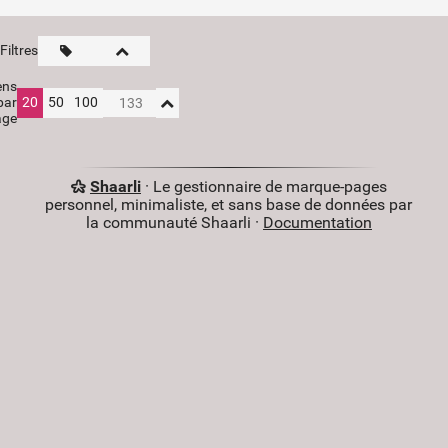
Filtres
ens
par
20
50
100
age
Shaarli
· Le gestionnaire de marque-pages
personnel, minimaliste, et sans base de données par
la communauté Shaarli ·
Documentation