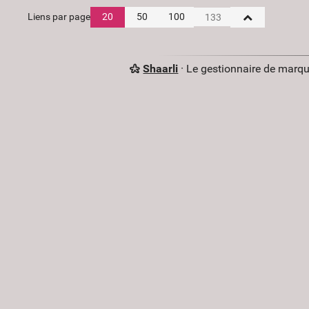
Liens par page
20
50
100
Shaarli
· Le gestionnaire de marq