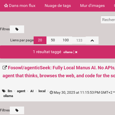
Dans mon flux
Nuage de tags
Mur d'images
Filtres
Liens par page
20
50
100
1 résultat taggé
ollama
Fosowl/agenticSeek: Fully Local Manus AI. No APIs
agent that thinks, browses the web, and code for the sol
llm
·
agent
·
AI
·
local
·
May 30, 2025 at 11:15:53 PM GMT+2 *
ollama
Filtres