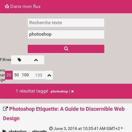
Dans mon flux
Dans mon flux
Nuage de tags
Mur d'images
Filtres
ens
par
20
50
100
age
1 résultat taggé
photoshop
Photoshop Etiquette: A Guide to Discernible Web
Design
June 3, 2016 at 10:35:41 AM GMT+2 * ·
photoshop
·
etiquette