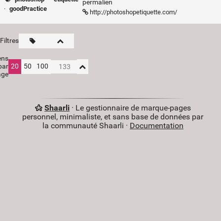
permalien
·
goodPractice
http://photoshopetiquette.com/
Filtres
ens
par
20
50
100
age
Shaarli
· Le gestionnaire de marque-pages
personnel, minimaliste, et sans base de données par
la communauté Shaarli ·
Documentation