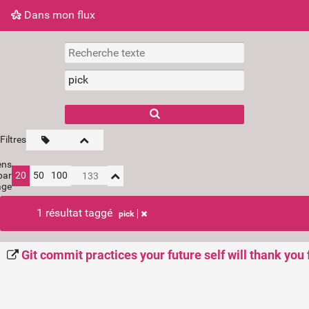
Dans mon flux
Dans mon flux
Nuage de tags
Mur d'images
Filtres
ens
par
20
50
100
age
1 résultat taggé
pick
Git commit practices your future self will thank you 