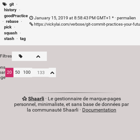
git
·
history
·
goodPractice
January 15, 2019 at 8:58:43 PM GMT+1 * ·
permalien
·
rebase
·
https://vickylai.com/verbose/git-commit-practices-your-futu
pick
·
squash
·
stash
·
tag
Filtres
ens
par
20
50
100
age
Shaarli
· Le gestionnaire de marque-pages
personnel, minimaliste, et sans base de données par
la communauté Shaarli ·
Documentation