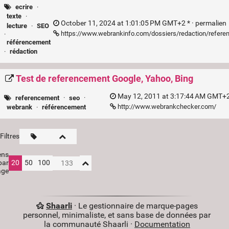
ecrire
·
texte
·
October 11, 2024 at 1:01:05 PM GMT+2 * ·
permalien
lecture
·
SEO
https://www.webrankinfo.com/dossiers/redaction/referen
·
référencement
·
rédaction
Test de referencement Google, Yahoo, Bing
May 12, 2011 at 3:17:44 AM GMT+2
referencement
·
seo
·
http://www.webrankchecker.com/
webrank
·
référencement
Filtres
ens
par
20
50
100
age
Shaarli
· Le gestionnaire de marque-pages
personnel, minimaliste, et sans base de données par
la communauté Shaarli ·
Documentation