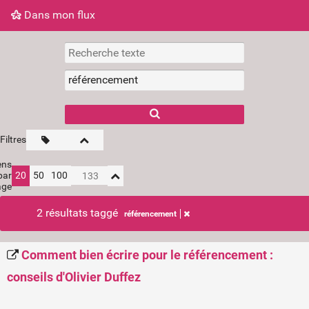
Dans mon flux
Dans mon flux
Nuage de tags
Mur d'images
Filtres
ens
par
20
50
100
age
2 résultats taggé
référencement
Comment bien écrire pour le référencement :
conseils d'Olivier Duffez