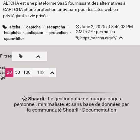
ALTCHA est une plateforme SaaS fournissant des alternatives à
CAPTCHA et une protection anti-spam pour les sites web en
privilégiant la vie privée.
June 2, 2025 at 3:46:03 PM
altcha
·
captcha
·
recaptcha
·
GMT+2 * ·
permalien
hcaptcha
·
antispam
·
protection
·
https://altcha.org/fr/
spam-filter
Filtres
ens
par
20
50
100
age
Shaarli
· Le gestionnaire de marque-pages
personnel, minimaliste, et sans base de données par
la communauté Shaarli ·
Documentation