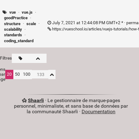
vue
·
vue.js
·
goodPractice
·
July 7, 2021 at 12:44:08 PM GMT+2 * ·
perma
structure
·
scale
·
https://vueschool.io/articles/vuejs-tutorials/how-
scalability
·
standards
·
coding_standard
Filtres
ens
par
20
50
100
age
Shaarli
· Le gestionnaire de marque-pages
personnel, minimaliste, et sans base de données par
la communauté Shaarli ·
Documentation