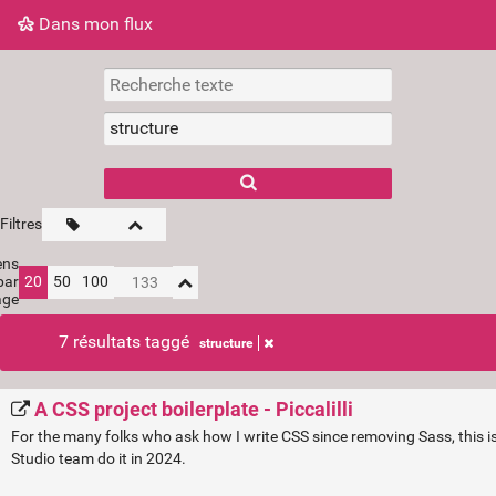
Dans mon flux
Dans mon flux
Nuage de tags
Mur d'images
Filtres
ens
par
20
50
100
age
7 résultats taggé
structure
A CSS project boilerplate - Piccalilli
For the many folks who ask how I write CSS since removing Sass, this i
Studio team do it in 2024.