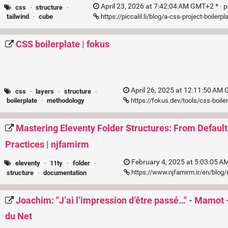
April 23, 2026 at 7:42:04 AM GMT+2 * ·
p
css
·
structure
·
https://piccalil.li/blog/a-css-project-boilerpl
tailwind
·
cube
CSS boilerplate | fokus
April 26, 2025 at 12:11:50 AM
css
·
layers
·
structure
·
https://fokus.dev/tools/css-boile
boilerplate
·
methodology
Mastering Eleventy Folder Structures: From Default
Practices | njfamirm
February 4, 2025 at 5:03:05 A
eleventy
·
11ty
·
folder
·
https://www.njfamirm.ir/en/blog/e
structure
·
documentation
Joachim: "J’ai l’impression d’être passé…" - Mamot
du Net