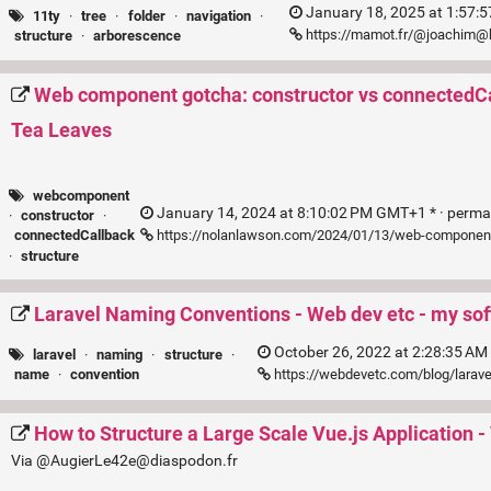
January 18, 2025 at 1:57:
11ty
·
tree
·
folder
·
navigation
·
https://mamot.fr/@joachim
structure
·
arborescence
Web component gotcha: constructor vs connectedCa
Tea Leaves
webcomponent
January 14, 2024 at 8:10:02 PM GMT+1 * ·
perma
·
constructor
·
https://nolanlawson.com/2024/01/13/web-component
connectedCallback
·
structure
Laravel Naming Conventions - Web dev etc - my so
October 26, 2022 at 2:28:35 AM
laravel
·
naming
·
structure
·
https://webdevetc.com/blog/larav
name
·
convention
How to Structure a Large Scale Vue.js Application - 
Via @AugierLe42e@diaspodon.fr