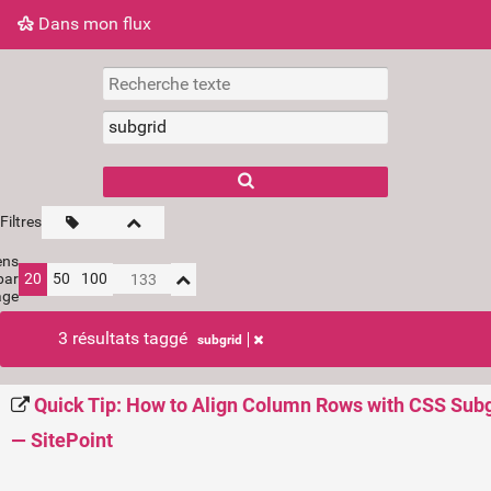
Dans mon flux
Dans mon flux
Nuage de tags
Mur d'images
Filtres
ens
par
20
50
100
age
3 résultats taggé
subgrid
Quick Tip: How to Align Column Rows with CSS Sub
— SitePoint