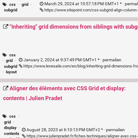
March 29, 2024 at 10:57:18 PM GMT+1 * ·
permal
css
·
grid
·
https://www.sitepoint.com/css-subgrid-align-column
subgrid
"Inheriting" grid dimensions from siblings with subg
css
January 2, 2024 at 9:37:49 PM GMT+1 * ·
permalien
·
grid
·
https://www.lenesaile.com/en/blog/inheriting-grid-dimensions-fr
subgrid
·
layout
Aligner des éléments avec CSS Grid et display:
contents | Julien Pradet
css
·
grid
·
display
·
August 28, 2023 at 6:10:13 PM GMT+2 * ·
permalien
contents
https://www.julienpradet.fr/fiches-techniques/aligner-avec-css-