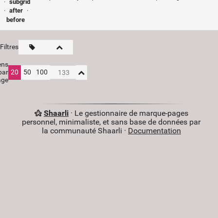
·
subgrid
·
after
·
before
Filtres
ens
par
20
50
100
age
Shaarli
· Le gestionnaire de marque-pages
personnel, minimaliste, et sans base de données par
la communauté Shaarli ·
Documentation