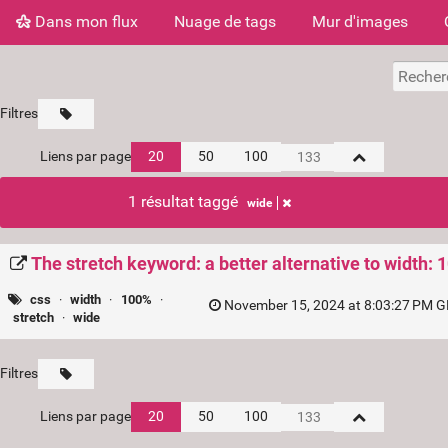
Dans mon flux
Nuage de tags
Mur d'images
Filtres
Liens par page
20
50
100
1 résultat taggé
wide
The stretch keyword: a better alternative to width:
css
·
width
·
100%
·
November 15, 2024 at 8:03:27 PM G
stretch
·
wide
Filtres
Liens par page
20
50
100