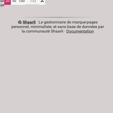
par
20
50
100
age
Shaarli
· Le gestionnaire de marque-pages
personnel, minimaliste, et sans base de données par
la communauté Shaarli ·
Documentation