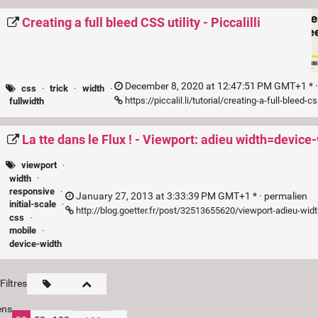
Creating a full bleed CSS utility - Piccalilli
December 8, 2020 at 12:47:51 PM GMT+1 * 
css
·
trick
·
width
·
https://piccalil.li/tutorial/creating-a-full-bleed-cs
fullwidth
La tte dans le Flux ! - Viewport: adieu width=device
viewport
·
width
·
responsive
·
January 27, 2013 at 3:33:39 PM GMT+1 * ·
permalien
initial-scale
·
http://blog.goetter.fr/post/32513655620/viewport-adieu-wid
css
·
mobile
·
device-width
Filtres
ens