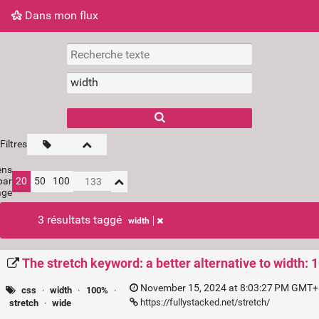
Dans mon flux
Dans mon flux
Nuage de tags
Mur d'images
Filtres
ens
par
20
50
100
age
3 résultats taggé
width
The stretch keyword: a better alternative to width:
November 15, 2024 at 8:03:27 PM GMT+1
css
·
width
·
100%
·
https://fullystacked.net/stretch/
stretch
·
wide