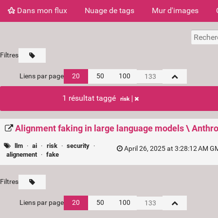
Dans mon flux
Nuage de tags
Mur d'images
Filtres
Liens par page
20
50
100
1 résultat taggé
risk
Alignment faking in large language models \ Anthro
llm
·
ai
·
risk
·
security
·
April 26, 2025 at 3:28:12 AM G
alignement
·
fake
Filtres
Liens par page
20
50
100