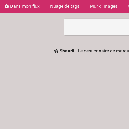
Dans mon flux
Nuage de tags
Mur d'images
Shaarli
· Le gestionnaire de marq