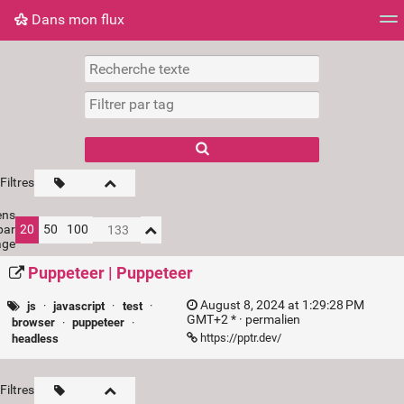
Dans mon flux
Dans mon flux
Nuage de tags
Mur d'images
Filtres
ens
par
20
50
100
age
Puppeteer | Puppeteer
August 8, 2024 at 1:29:28 PM
js
·
javascript
·
test
·
GMT+2 * ·
permalien
browser
·
puppeteer
·
https://pptr.dev/
headless
Filtres