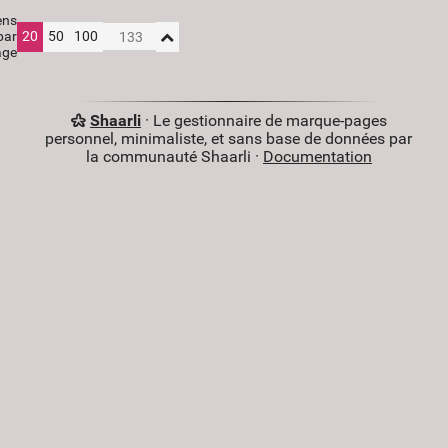
ens
par
20
50
100
age
Shaarli
· Le gestionnaire de marque-pages
personnel, minimaliste, et sans base de données par
la communauté Shaarli ·
Documentation