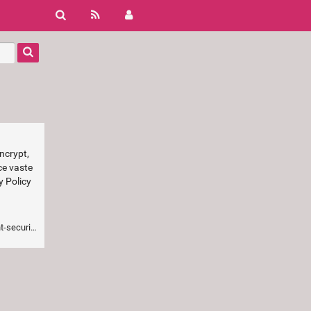
ncrypt,
ce vaste
y Policy
ity-policy