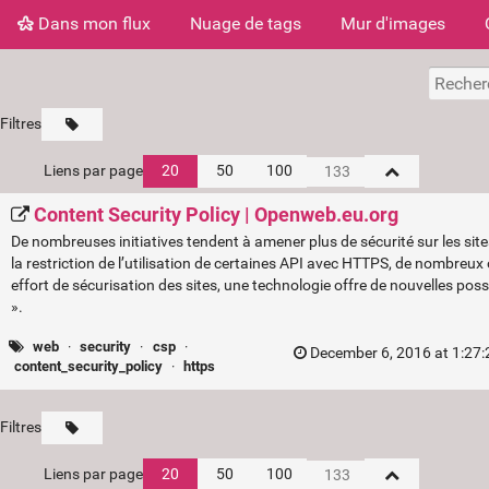
Dans mon flux
Nuage de tags
Mur d'images
Filtres
Liens par page
20
50
100
Content Security Policy | Openweb.eu.org
De nombreuses initiatives tendent à amener plus de sécurité sur les sit
la restriction de l’utilisation de certaines API avec HTTPS, de nombreux o
effort de sécurisation des sites, une technologie offre de nouvelles poss
».
web
·
security
·
csp
·
December 6, 2016 at 1:27
content_security_policy
·
https
Filtres
Liens par page
20
50
100