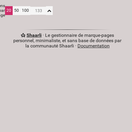
ens
par
20
50
100
age
Shaarli
· Le gestionnaire de marque-pages
personnel, minimaliste, et sans base de données par
la communauté Shaarli ·
Documentation