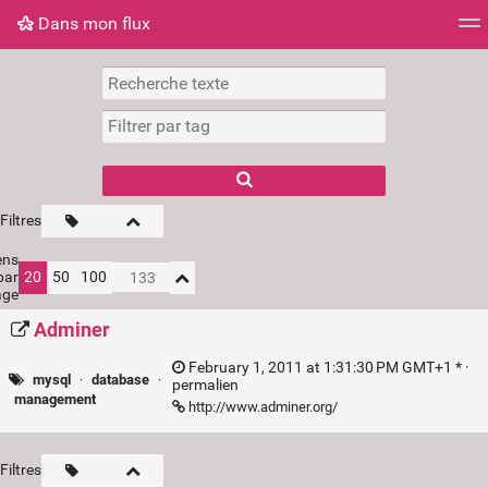
Dans mon flux
Dans mon flux
Nuage de tags
Mur d'images
Filtres
ens
par
20
50
100
age
Adminer
February 1, 2011 at 1:31:30 PM GMT+1 * ·
mysql
·
database
·
permalien
management
http://www.adminer.org/
Filtres