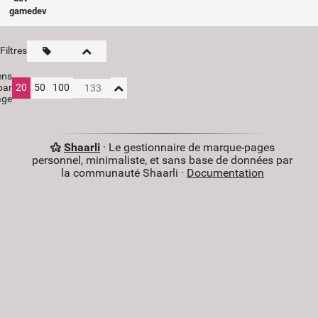
gamedev
Filtres
ens
par
20
50
100
age
Shaarli
· Le gestionnaire de marque-pages
personnel, minimaliste, et sans base de données par
la communauté Shaarli ·
Documentation