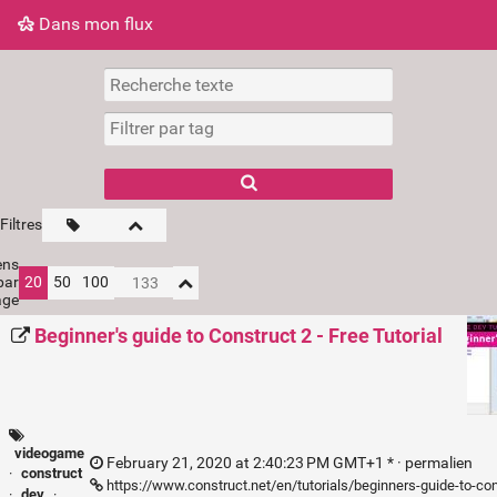
Dans mon flux
Dans mon flux
Nuage de tags
Mur d'images
Filtres
ens
par
20
50
100
age
Beginner's guide to Construct 2 - Free Tutorial
videogame
February 21, 2020 at 2:40:23 PM GMT+1 * ·
permalien
·
construct
https://www.construct.net/en/tutorials/beginners-guide-to-co
·
dev
·