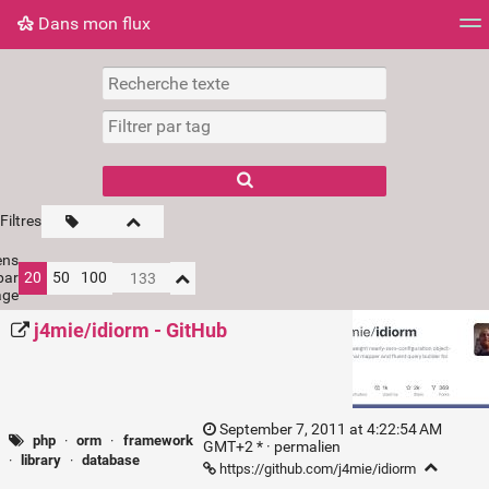
Dans mon flux
Dans mon flux
Nuage de tags
Mur d'images
Filtres
ens
par
20
50
100
age
j4mie/idiorm - GitHub
September 7, 2011 at 4:22:54 AM
php
·
orm
·
framework
GMT+2 * ·
permalien
·
library
·
database
https://github.com/j4mie/idiorm