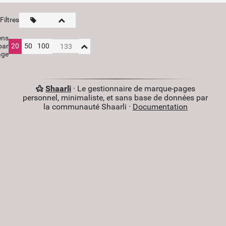
Filtres
ens
par
20
50
100
age
Shaarli
· Le gestionnaire de marque-pages
personnel, minimaliste, et sans base de données par
la communauté Shaarli ·
Documentation