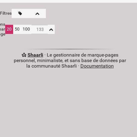
Filtres
ens
par
20
50
100
age
Shaarli
· Le gestionnaire de marque-pages
personnel, minimaliste, et sans base de données par
la communauté Shaarli ·
Documentation