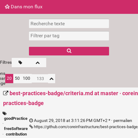
Dans mon flux
Dans mon flux
Nuage de tags
Mur d'images
Filtres
ens
par
20
50
100
age
best-practices-badge/criteria.md at master · corein
practices-badge
goodPractice
August 29, 2018 at 3:11:26 PM GMT+2 * ·
permalien
·
https://github.com/coreinfrastructure/best-practices-badg
freeSoftware
·
contribution