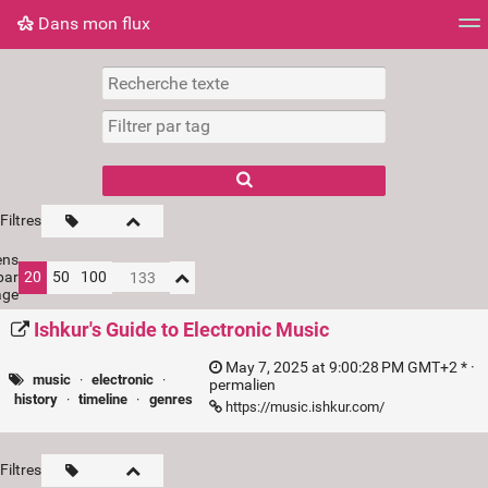
Dans mon flux
Dans mon flux
Nuage de tags
Mur d'images
Filtres
ens
par
20
50
100
age
Ishkur's Guide to Electronic Music
May 7, 2025 at 9:00:28 PM GMT+2 * ·
music
·
electronic
·
permalien
history
·
timeline
·
genres
https://music.ishkur.com/
Filtres