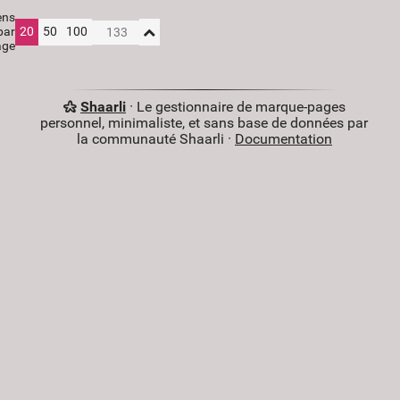
ens
par
20
50
100
age
Shaarli
· Le gestionnaire de marque-pages
personnel, minimaliste, et sans base de données par
la communauté Shaarli ·
Documentation